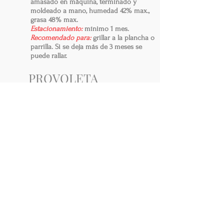
amasado en máquina, terminado y
moldeado a mano, humedad 42% max.,
grasa 48% max.
Estacionamiento:
mínimo 1 mes.
Recomendado para:
grillar a la plancha o
parrilla. Si se deja más de 3 meses se
puede rallar.
PROVOLETA
Queso de pasta semi dura elástica.
Sabor:
cremoso y dulce al principio, y
suave picante al final. Suave textura.